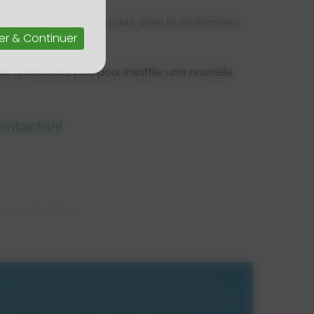
rre, nous habillons vos murs avec le revêtement
er & Continuer
. N’attendez plus pour insuffler une nouvelle
contactant
RE EN BÂTIMENT