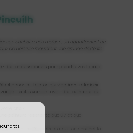
Pineuilh
conférer son cachet à une maison, un appartement ou
vaux de peinture requièrent une grande dextérité.
ez des professionnels pour peindre vos locaux
ctionner les teintes qui viendront rafraîchir
ravaillant exclusivement avec des peintures de
votre choix.
une peinture résistante aux UV et aux
 souhaitez
ntérieures et extérieures en nous en confiant la