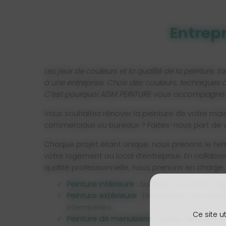
Entrepr
Les jeux de couleurs et la qualité de la peinture, 
à une entreprise. Choix des couleurs, techniques d
C’est pourquoi ADM PEINTURE vous accompagne da
Vous souhaitez rénover la peinture de votre mai
commerciaux ou bureaux ? Faites-nous part de vo
Chaque projet étant unique, nous prenons le temp
votre logement ou local d’entreprise. En collabo
qualité professionnelle, nous prenons en charge
Peinture intérieure
: Sublimez vos murs et pl
Peinture extérieure
: Embellissez votre ext
intempéries.
Ce site u
Peinture de menuiserie
: Portes, fenêtres, 