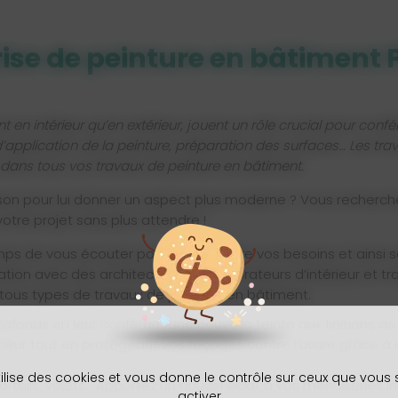
ise de peinture en bâtiment 
tant en intérieur qu’en extérieur, jouent un rôle crucial pour 
’application de la peinture, préparation des surfaces… Les tra
ns tous vos travaux de peinture en bâtiment.
son pour lui donner un aspect plus moderne ? Vous recherch
tre projet sans plus attendre !
s de vous écouter pour comprendre vos besoins et ainsi séle
ration avec des architectes, des décorateurs d’intérieur et t
 tous types de travaux de peinture en bâtiment.
afonds en leur conférant une nouvelle teinte aux finitions de 
érieur tout en protégeant vos façades contre l’usure grâce à 
tilise des cookies et vous donne le contrôle sur ceux que vous
portails, volets… Apportez un nouvel éclat à vos menuiseries i
activer