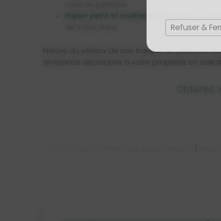
mise en peinture.
Papier peint et revêtements de mur
: Disp
Refuser & Fe
de votre choix.
Preuve du sérieux de nos travaux de peinture, to
ambiance décorative à votre propriété en sollicita
Obtenez v
ENTREPRISE DE PEINTURE EN BÂTIMENT
PEIN