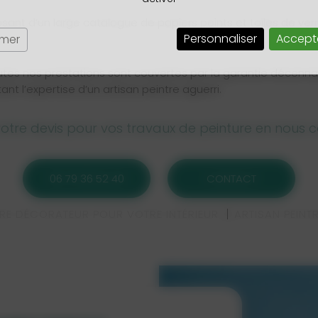
osant d’un large catalogue de papiers peints et toiles de ve
Personnaliser
Accept
rmer
utes nos prestations sont couvertes par la garantie décennale
nt l’expertise d’un artisan peintre aguerri.
otre devis pour vos travaux de peinture en nous 
06 79 36 52 40
CONTACT
TRE DÉCORATEUR POUR VOTRE INTÉRIEUR
ARTISAN PEINT