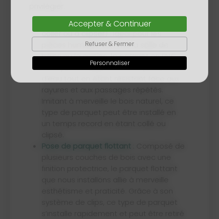
privilégier.
Pose de parquet en lames de PVC (à
Accepter & Continuer
coller ou à clipser)
: Idéal pour les
Refuser & Fermer
pièces humides comme la salle de
bains ou la cuisine, le parquet en PVC
Personnaliser
n’est pas sensible à la forte présence
d’eau tout en étant résistant face aux
rayures et aux passages répétés.
Imitant à merveille le bois naturel, ce
type de parquet peut être installé en
un temps record en étant collé ou
clipsé.
Pose de parquet flottant
: Composé de
plusieurs couches de bois avec une
finition protectrice, le parquet flottant
que nous installons allie à merveille
esthétisme et praticité. Grâce à son
système de clips, ce type de parquet
s’installe rapidement et peut être retiré